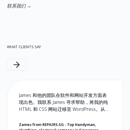
联系我们 →
WHAT CLIENTS SAY
Next slide
James 和他的团队在软件和网站开发方面表
现出色。我联系 James 寻求帮助，将我的纯
HTML 和 CSS 网站迁移至 WordPress。从头
到尾都是一次轻松且无忧的体验。如果您正
在寻找会用心对待您及所交付产品的软件开
Zames from REPAIRS.SG
-
Top Handyman,