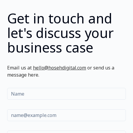
Get in touch and
let's discuss your
business case
Email us at
hello@hosehdigital.com
or send us a
message here.
Name
Email
Message